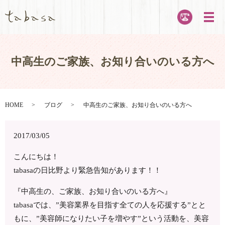
メ
中高生のご家族、お知り合いのいる方へ
HOME
ブログ
中高生のご家族、お知り合いのいる方へ
2017/03/05
こんにちは！
tabasaの日比野より緊急告知があります！！
『中高生の、ご家族、お知り合いのいる方へ』
tabasaでは、”美容業界を目指す全ての人を応援する”とと
もに、”美容師になりたい子を増やす”という活動を、美容