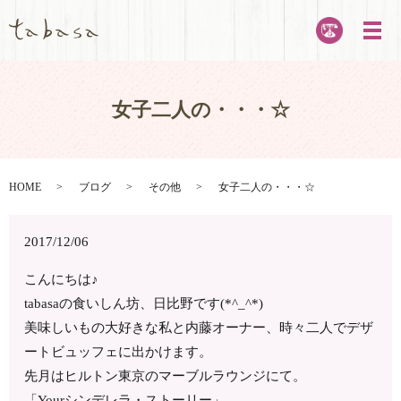
メ
女子二人の・・・☆
HOME
ブログ
その他
女子二人の・・・☆
2017/12/06
こんにちは♪
tabasaの食いしん坊、日比野です(*^_^*)
美味しいもの大好きな私と内藤オーナー、時々二人でデザ
ートビュッフェに出かけます。
先月はヒルトン東京のマーブルラウンジにて。
「Yourシンデレラ・ストーリー」