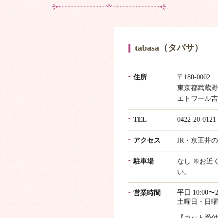
tabasa（タバサ）
住所
〒180-0002
東京都武蔵野市
エトワール吉
TEL
0422-20-0121
アクセス
JR・京王井
駐車場
なし ※お近
い。
平日 10:00〜2
営業時間
土曜日・日曜日・
【カット受付